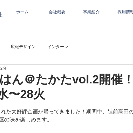
ホーム
会社概要
事業紹介
採用情
社
広報デザイン
インターン
 2分
はん＠たかたvol.2開催
.1水〜28火
開催された大好評企画が帰ってきました！期間中、陸前高田
屋の味を楽しめます。