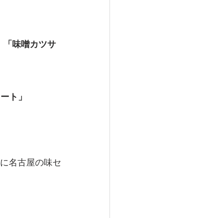
、
「味噌カツサ
ノート」
様に名古屋の味セ