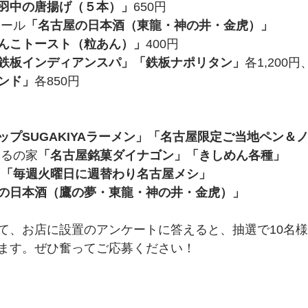
羽中の唐揚げ（５本）」
650円
コール
「名古屋の日本酒（東龍・神の井・金虎）」
んこトースト（粒あん）」
400円
鉄板インディアンスパ」「鉄板ナポリタン」
各1,200円
ンド」
各850円
ップSUGAKIYAラーメン」「名古屋限定ご当地ペン＆
まるの家
「名古屋銘菓ダイナゴン」「きしめん各種」
輪
「毎週火曜日に週替わり名古屋メシ」
の日本酒（鷹の夢・東龍・神の井・金虎）」
て、お店に設置のアンケートに答えると、抽選で10名
ます。ぜひ奮ってご応募ください！