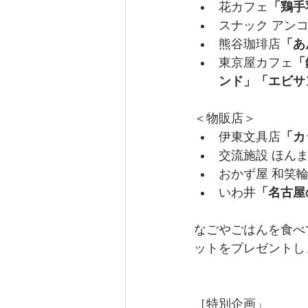
花カフェ
「鶏手
スナック アン
熊谷珈琲店
「あ
東京屋カフェ
「
ンド」「エビサ
＜物販店＞
伊東文具店
「カ
交流施設 ほん
おかず屋 和笑
いわ井
「名古屋
なごやごはんを食べ
ットをプレゼントし
［特別企画」