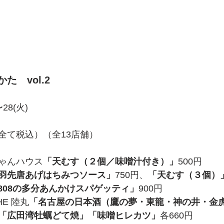
た　vol.2
〜28(火)
全て税込）（全13店舗）
ゃんハウス
「天むす（２個／味噌汁付き）」
500円
羽先唐あげはちみつソース」
750円、
「天むす（３個）
808の多分あんかけスパゲッティ」
900円
THE 陸丸
「名古屋の日本酒（鷹の夢・東龍・神の井・金
「広田湾牡蠣どて焼」「味噌ヒレカツ」
各660円