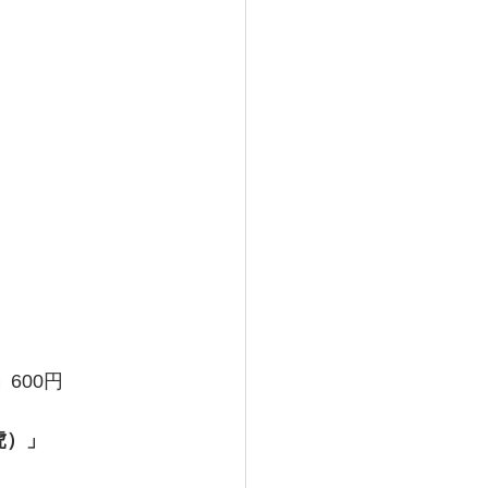
」
600円
虎）」