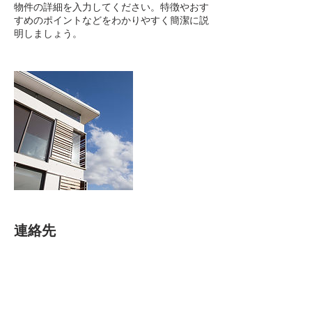
物件の詳細を入力してください。特徴やおす
すめのポイントなどをわかりやすく簡潔に説
明しましょう。
連絡先
Japan, Iwate, Rikuzentakata, Takatacho, 馬
場前
080-2842-0209
rt.honmaru.rcp@gmail.com