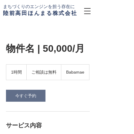
まちづくりのエンジンを担う存在に
陸前高田ほんまる株式会社
物件名 | 50,000/月
ご
相
1時間
1
ご相談は無料
Babamae
談
時
は
無
料
今すぐ予約
サービス内容